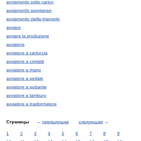
avviamento sotto carico
avviamento spontaneo
avviamento stella-triangolo
avviare
avviare la produzione
avviatore
avviatore a cartuccia
avviatore a contatti
avviatore a mano
avviatore a pedale
avviatore a pulsante
avviatore a tamburo
avviatore a trasformatore
Страницы
←
предыдущая
следующая
→
1
2
3
4
5
6
7
8
9