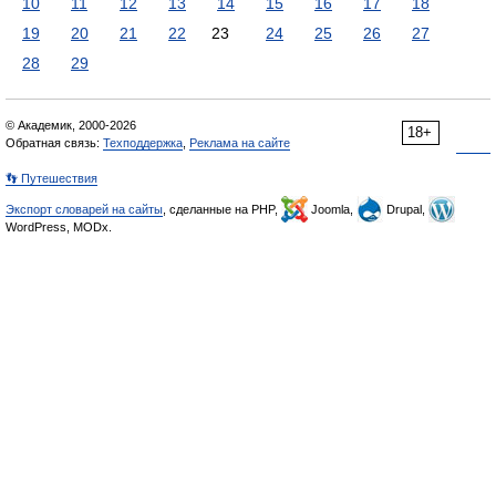
10
11
12
13
14
15
16
17
18
19
20
21
22
23
24
25
26
27
28
29
© Академик, 2000-2026
18+
Обратная связь:
Техподдержка
,
Реклама на сайте
👣 Путешествия
Экспорт словарей на сайты
, сделанные на PHP,
Joomla,
Drupal,
WordPress, MODx.